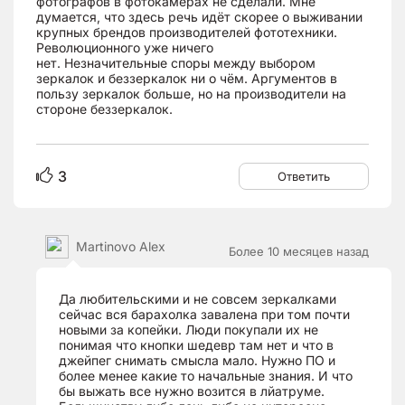
фотографов в фотокамерах не сделали. Мне
думается, что здесь речь идёт скорее о выживании
крупных брендов производителей фототехники.
Революционного уже ничего
нет. Незначительные споры между выбором
зеркалок и беззеркалок ни о чём. Аргументов в
пользу зеркалок больше, но на производители на
стороне беззеркалок.
3
Ответить
Martinovo Alex
Более 10 месяцев назад
Да любительскими и не совсем зеркалками
сейчас вся барахолка завалена при том почти
новыми за копейки. Люди покупали их не
понимая что кнопки шедевр там нет и что в
джейпег снимать смысла мало. Нужно ПО и
более менее какие то начальные знания. И что
бы выжать все нужно возится в лйатруме.