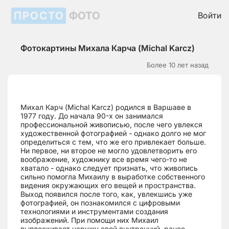
ПРОСТО
ФОТО
Войти
Фотокартины Михала Карча (Michal Karcz)
Более 10 лет назад
Михал Карч (Michal Karcz) родился в Варшаве в
1977 году. До начала 90-х он занимался
профессиональной живописью, после чего увлекся
художественной фотографией - однако долго не мог
определиться с тем, что же его привлекает больше.
Ни первое, ни второе не могло удовлетворить его
воображение, художнику все время чего-то не
хватало - однако следует признать, что живопись
сильно помогла Михаилу в выработке собственного
видения окружающих его вещей и пространства.
Выход появился после того, как, увлекшись уже
фотографией, он познакомился с цифровыми
технологиями и инструментами создания
изображений. При помощи них Михаил
выплескивает наружу свой внутренний, ранее