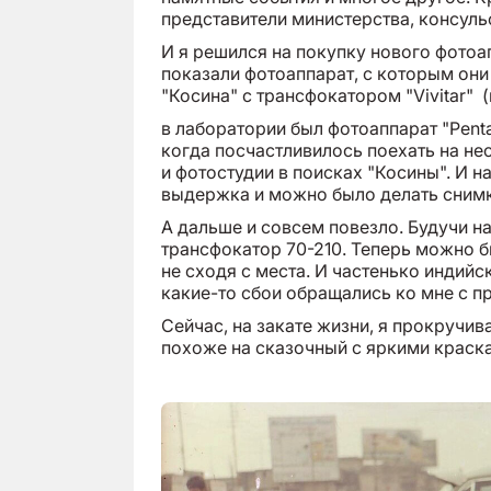
представители министерства, консуль
И я решился на покупку нового фотоа
показали фотоаппарат, с которым они
"Косина" с трансфокатором "Vivitar" (
в лаборатории был фотоаппарат "Penta
когда посчастливилось поехать на не
и фотостудии в поисках "Косины". И н
выдержка и можно было делать снимк
А дальше и совсем повезло. Будучи на
трансфокатор 70-210. Теперь можно 
не сходя с места. И частенько индийс
какие-то сбои обращались ко мне с п
Сейчас, на закате жизни, я прокручив
похоже на сказочный с яркими краска