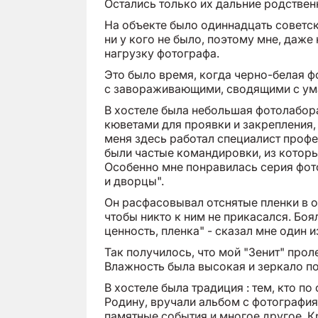
Остались только их дальние родственн
На объекте было одиннадцать советс
ни у кого не было, поэтому мне, даже
нагрузку фотографа.
Это было время, когда черно-белая ф
с завораживающими, сводящими с ума
В хостеле была небольшая фотолабор
кюветами для проявки и закрепления,
меня здесь работал специалист проф
были частые командировки, из которы
Особенно мне понравилась серия фот
и дворцы".
Он расфасовывал отснятые пленки в о
чтобы никто к ним не прикасался. Бо
ценность, пленка" - сказал мне один 
Так получилось, что мой "Зенит" прол
Влажность была высокая и зеркало п
В хостеле была традиция : тем, кто п
Родину, вручали альбом с фотография
памятные события и многое другое. К