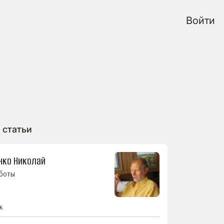
Войти
 статьи
нко Николай
аботы
к