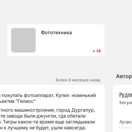
Фототехника
+ 14
Автор
Более 8 месяцев назад
Руде
покупать фотоаппарат. Купил новенький
ъектив "Гелиос"
Без р
тного машиностроения, город Дургапур,
те завода были джунгли, где обитали
. Тигры какое-та время еще заглядывали
Луганс
н к лучшему не будет, ушли навсегда.