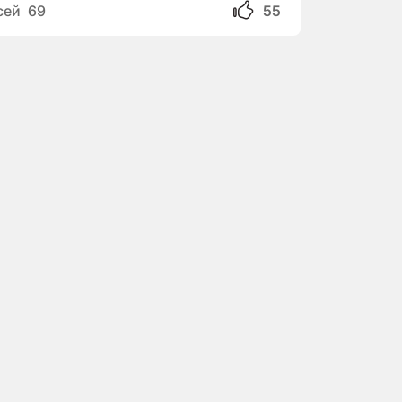
сей 69
55