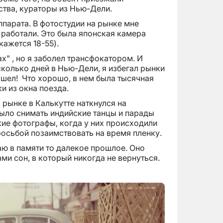
ства, кураторы из Нью-Дели.
ппарата. В фотостудии на рынке мне
 работали. Это была японская камера
кажется 18-55).
x" , но я заболел трансфокатором. И
сколько дней в Нью-Дели, я избегал рынки
ашел! Что хорошо, в нем была тысячная
и из окна поезда.
 рынке в Калькутте наткнулся на
было снимать индийские танцы и парады
кие фотографы, когда у них происходили
росьбой позаимствовать на время пленку.
аю в памяти то далекое прошлое. Оно
ми сон, в который никогда не вернуться.