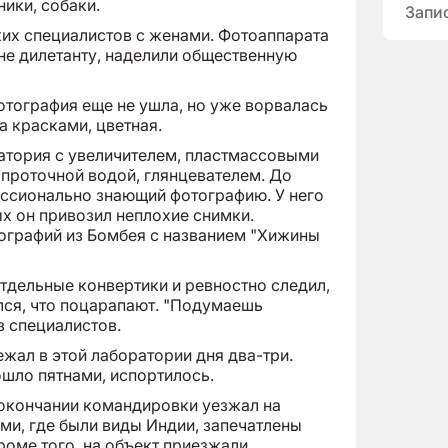
ики, собаки.
Запи
ких специалистов с женами. Фотоаппарата
 не дилетанту, наделили общественную
отография еще не ушла, но уже ворвалась
 красками, цветная.
атория с увеличителем, пластмассовыми
 проточной водой, глянцевателем. До
ессионально знающий фотографию. У него
х он привозил неплохие снимки.
ографий из Бомбея с названием "Хижины
тдельные конвертики и ревностно следил,
ялся, что поцарапают. "Подумаешь
из специалистов.
ежал в этой лаборатории дня два-три.
ошло пятнами, испортилось.
о окончании командировки уезжал на
ми, где были виды Индии, запечатлены
роме того, на объект приезжали