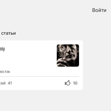
Войти
 статьи
niy
восток
сей 41
10