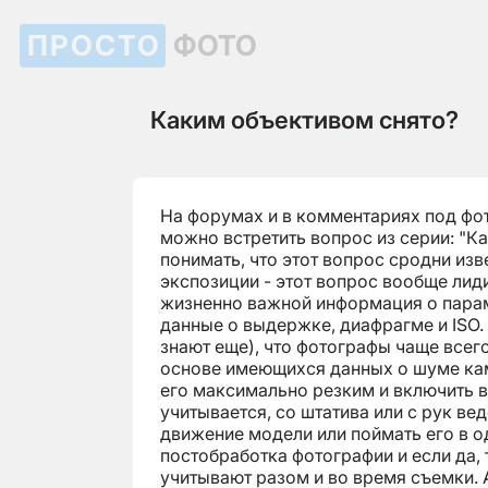
ПРОСТО
ФОТО
Каким объективом снято?
На форумах и в комментариях под фо
можно встретить вопрос из серии: "К
понимать, что этот вопрос сродни из
экспозиции - этот вопрос вообще лид
жизненно важной информация о параме
данные о выдержке, диафрагме и ISO.
знают еще), что фотографы чаще всег
основе имеющихся данных о шуме кам
его максимально резким и включить в
учитывается, со штатива или с рук ве
движение модели или поймать его в о
постобработка фотографии и если да, т
учитывают разом и во время съемки. А