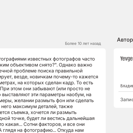
Автор
Более 10 лет назад
Yevge
тографиями известных фотографов часто
аким объективом снято?". Однако важно
вечной проблеме поиска правильной
ирует, везде, новичкам почему-то кажется
трах, на которых сделан кадр. То есть
Влади
 При этом они забывают (или просто не
о выставляют эти параметры наобум, на
Запи
еры, желании размыть фон или сделать
 него максимум деталей, также
дется съемка, хочется ли размыть
дной точке, будет ли вестись дальнейшая
о какая... Сотни факторов, и все они
 глядя на фотографию... Откуда нам