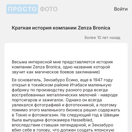
ПРОСТО
ФОТО
Войти
Краткая история компании Zenza Bronica
Более 10 лет назад
Весьма интересной мне представляется история
компании Zenza Bronica, одно название которой
звучит как магическое боевое заклинание)
Ее основатель, Зензабуро Ёсино, еще в 1947 году
открыл в токийском районе Итабаси маленькую
фабрику по производству разного рода всегда
востребованных металлических мелочей - навроде
портсигаров и зажигалок. Однако он всегда
увлекался фотографией и фототехникой, а поэтому
помимо этого маленького бизнеса решил содержать
в Токио и фотомагазин. На следующий год в Швеции
была выпущена фотокамера Hasselblad,
впоследствии ставшая легендарной, и Зензабуро
вбил себе в голову, что должен создать японскую