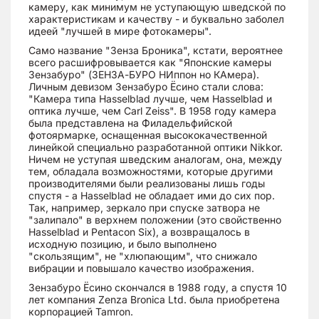
камеру, как минимум не уступающую шведской по
характеристикам и качеству - и буквально заболел
идеей "лучшей в мире фотокамеры".
Само название "Зенза Броника", кстати, вероятнее
всего расшифровывается как "Японские камеры
Зензабуро" (ЗЕНЗА-БУРО НИппон но КАмера).
Личным девизом Зензабуро Ёсино стали слова:
"Камера типа Hasselblad лучше, чем Hasselblad и
оптика лучше, чем Carl Zeiss". В 1958 году камера
была представлена на Филадельфийской
фотоярмарке, оснащенная высококачественной
линейкой специально разработанной оптики Nikkor.
Ничем не уступая шведским аналогам, она, между
тем, обладала возможностями, которые другими
производителями были реализованы лишь годы
спустя - а Hasselblad не обладает ими до сих пор.
Так, например, зеркало при спуске затвора не
"залипало" в верхнем положении (это свойственно
Hasselblad и Pentacon Six), а возвращалось в
исходную позицию, и было выполнено
"скользящим", не "хлюпающим", что снижало
вибрации и повышало качество изображения.
Зензабуро Ёсино скончался в 1988 году, а спустя 10
лет компания Zenza Bronica Ltd. была приобретена
корпорацией Tamron.