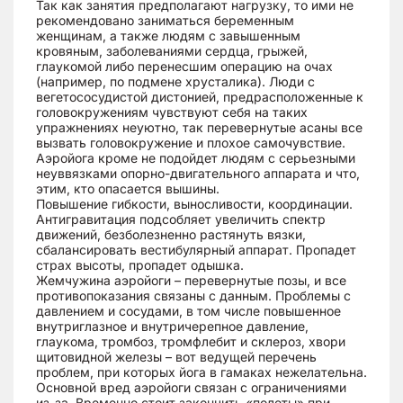
Так как занятия предполагают нагрузку, то ими не
рекомендовано заниматься беременным
женщинам, а также людям с завышенным
кровяным, заболеваниями сердца, грыжей,
глаукомой либо перенесшим операцию на очах
(например, по подмене хрусталика). Люди с
вегетососудистой дистонией, предрасположенные к
головокружениям чувствуют себя на таких
упражнениях неуютно, так перевернутые асаны все
вызвать головокружение и плохое самочувствие.
Аэройога кроме не подойдет людям с серьезными
неуввязками опорно-двигательного аппарата и что,
этим, кто опасается вышины.
Повышение гибкости, выносливости, координации.
Антигравитация подсобляет увеличить спектр
движений, безболезненно растянуть вязки,
сбалансировать вестибулярный аппарат. Пропадет
страх высоты, пропадет одышка.
Жемчужина аэройоги – перевернутые позы, и все
противопоказания связаны с данным. Проблемы с
давлением и сосудами, в том числе повышенное
внутриглазное и внутричерепное давление,
глаукома, тромбоз, тромфлебит и склероз, хвори
щитовидной железы – вот ведущей перечень
проблем, при которых йога в гамаках нежелательна.
Основной вред аэройоги связан с ограничениями
из-за. Временно стоит закончить «полеты» при