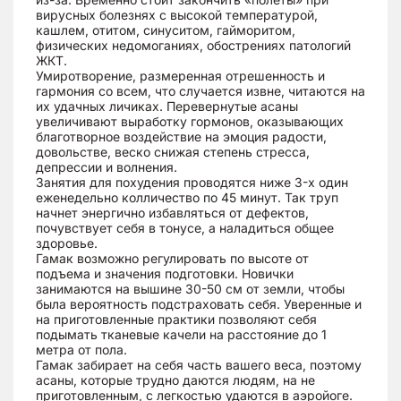
вирусных болезнях с высокой температурой,
кашлем, отитом, синуситом, гайморитом,
физических недомоганиях, обострениях патологий
ЖКТ.
Умиротворение, размеренная отрешенность и
гармония со всем, что случается извне, читаются на
их удачных личиках. Перевернутые асаны
увеличивают выработку гормонов, оказывающих
благотворное воздействие на эмоция радости,
довольстве, веско снижая степень стресса,
депрессии и волнения.
Занятия для похудения проводятся ниже 3-х один
еженедельно колличество по 45 минут. Так труп
начнет энергично избавляться от дефектов,
почувствует себя в тонусе, а наладиться общее
здоровье.
Гамак возможно регулировать по высоте от
подъема и значения подготовки. Новички
занимаются на вышине 30-50 см от земли, чтобы
была вероятность подстраховать себя. Уверенные и
на приготовленные практики позволяют себя
подымать тканевые качели на расстояние до 1
метра от пола.
Гамак забирает на себя часть вашего веса, поэтому
асаны, которые трудно даются людям, на не
приготовленным, с легкостью удаются в аэройоге.