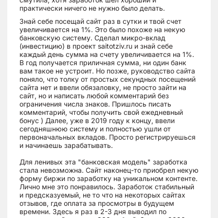
практически ничего не нужно было делать.
Знай себе посещай сайт раз в сутки и твой счет
увеличивается на 1%. Это было похоже на некую
банковскую систему. Сделал микро-вклад
(инвестицию) в проект saitotziv.ru и знай себе
каждый день сумма на счету увеличивается на 1%.
В год получается приличная сумма, ни один банк
вам такое не устроит. Но позже, руководство сайта
поняло, что толку от простых секундных посещений
сайта нет и ввели обязаловку, не просто зайти на
сайт, но и написать любой комментарий без
ограничения числа знаков. Пришлось писать
комментарий, чтобы получить свой ежедневный
бонус ) Далее, уже в 2019 году к концу, ввели
сегодняшнюю систему и полностью ушли от
первоначальных вкладов. Просто регистрируешься
и начинаешь зарабатывать.
Для ленивых эта "банковская модель" заработка
стала невозможна. Сайт наконец-то приобрел некую
форму биржи по заработку на уникальном контенте.
Лично мне это понравилось. Заработок стабильный
и предсказуемый, не то что на некоторых сайтах
отзывов, где оплата за просмотры в будущем
времени. Здесь я раз в 2-3 дня выводил по