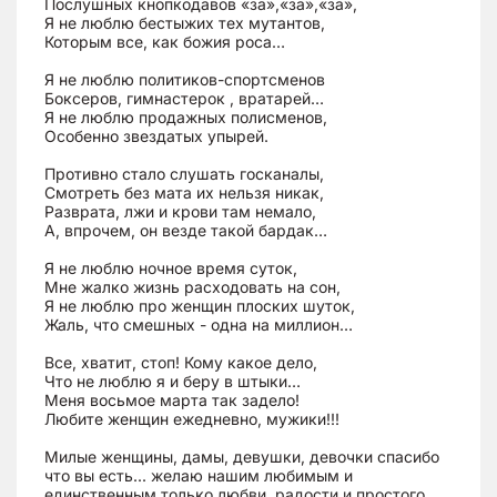
Послушных кнопкодавов «за»,«за»,«за»,
Я не люблю бестыжих тех мутантов,
Которым все, как божия роса…
Я не люблю политиков-спортсменов
Боксеров, гимнастерок , вратарей…
Я не люблю продажных полисменов,
Особенно звездатых упырей.
Противно стало слушать госканалы,
Смотреть без мата их нельзя никак,
Разврата, лжи и крови там немало,
А, впрочем, он везде такой бардак…
Я не люблю ночное время суток,
Мне жалко жизнь расходовать на сон,
Я не люблю про женщин плоских шуток,
Жаль, что смешных - одна на миллион…
Все, хватит, стоп! Кому какое дело,
Что не люблю я и беру в штыки…
Меня восьмое марта так задело!
Любите женщин ежедневно, мужики!!!
Милые женщины, дамы, девушки, девочки спасибо
что вы есть... желаю нашим любимым и
единственным только любви, радости и простого