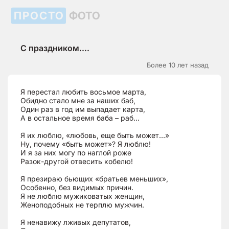
ПРОСТО
ФОТО
С праздником....
Более 10 лет назад
Я перестал любить восьмое марта,
Обидно стало мне за наших баб,
Один раз в год им выпадает карта,
А в остальное время баба – раб…
Я их люблю, «любовь, еще быть может…»
Ну, почему «быть может»? Я люблю!
И я за них могу по наглой роже
Разок-другой отвесить кобелю!
Я презираю бьющих «братьев меньших»,
Особенно, без видимых причин.
Я не люблю мужиковатых женщин,
Женоподобных не терплю мужчин.
Я ненавижу лживых депутатов,