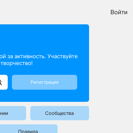
Войти
й за активность. Участвуйте
творчество!
Регистрация
нии
Сообщества
Правила