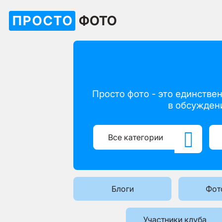
ПРОСТО
ФОТО
Просто фото - это единстве
в обсужден

Все категории
Блоги
Фот
Участники клуба