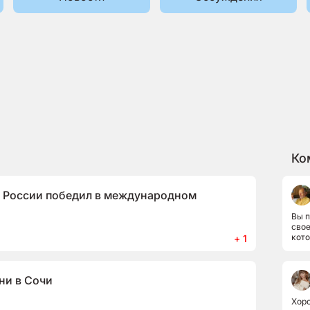
Ко
 России победил в международном
Вы п
свое
кото
+ 1
расс
ни в Сочи
Хоро