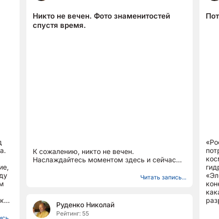
Никто не вечен. Фото знаменитостей
Пот
спустя время.
д
«Ро
а.
пот
К сожалению, никто не вечен.
кос
Наслаждайтесь моментом здесь и сейчас...
ие,
гид
ду
«Эл
Читать запись...
ем
кон
как
ских
раз
Руденко Николай
Рейтинг: 55
сь...