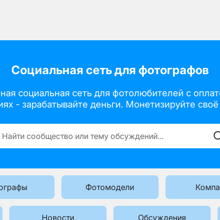
Социальная сеть для фотографов
нная социальная сеть для фотолюбителей с оплато
иях
- зарабатывайте деньги.
Монетизируйте своё 
ографы
Фотомодели
Компа
Новости
Обсуждения