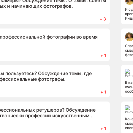
камеры? Обсуждение темы. Отзывы, советы
ых и начинающих фотографов.
И су
преп
Инди
+ 3
смож
я профессиональной фотографии во время
Спас
сма
фото
+ 1
смар
макр
ы пользуетесь? Обсуждение темы, где
Рейти
фессиональные фотографы.
В ка
очен
особ
+ 1
отпу
офессиональных ретушеров? Обсуждение
Рейти
творчески профессий искусственным
Коне
смар
свои
+ 1
съём