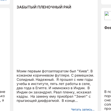
ЗАБЫТЫЙ ПЛЕНОЧНЫЙ РАЙ
Фев
Моим первым фотоаппаратом был "Киев". В
кожаном коричневом футляре. С ремешком.
Солидный. Надежный. Я прошел с ним годы
учебы в институте, пять лет работы в селе,
два года в Египте. И немножко в Индии. В
ане
В п
Индии он захандрил. Рвал пленку, искажал
ько
пор
кадры. На замену ему приобрел "Зенит" с
, а
сне
прыгающей диафрагмой. В конце
сол
трехлетней...
про
Читать запись...