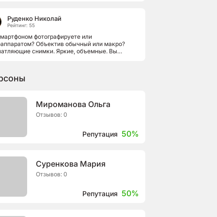
Руденко Николай
Рейтинг: 55
смартфоном фотографируете или
оаппаратом? Объектив обычный или макро?
атляющие снимки. Яркие, объемные. Вы
ите их на флешке, в компьютере или на карте...
рсоны
Мироманова Ольга
Отзывов: 0
50%
Репутация
Суренкова Мария
Отзывов: 0
50%
Репутация