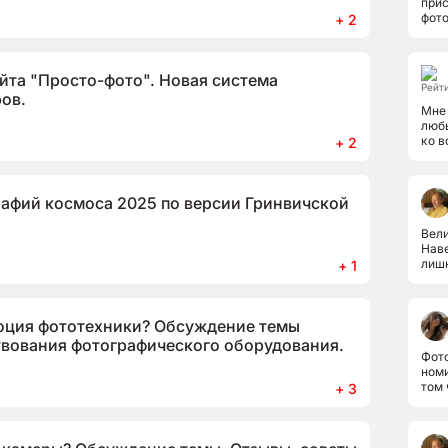
прис
фото
+ 2
йта "Просто-фото". Новая система
Рейти
ов.
Мне 
любы
ко в
+ 2
рафий космоса 2025 по версии Гринвичской
Вели
Наве
лиш
+ 1
юция фототехники? Обсуждение темы
твования фотографического оборудования.
Фото
номи
том 
+ 3
рабо