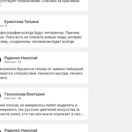
утствуют ограничения. Спасибо за красивые
.
Ермолова Татьяна
нг: 8
фотографии всегда будут интересны. Причем,
е. Пока есть на планете живые люди, интерес
сему, созданному человеком будет всегда.
Руденко Николай
Рейтинг: 55
колепно! Кружится голова от зимних пейзажей.
вается спокойствие. Никакого мусора. Ничего
него.
Газизязова Виктория
Рейтинг: 46
не плохое, но америкосы любят выделять и
нировать тех русских деятелей искусства (в
числе кино), кто так или иначе отражает в своих
тах страдания русского...
Руденко Николай