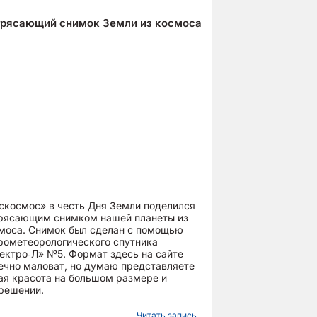
рясающий снимок Земли из космоса
скосмос» в честь Дня Земли поделился
рясающим снимком нашей планеты из
моса. Снимок был сделан с помощью
рометеорологического спутника
ектро‑Л» №5. Формат здесь на сайте
ечно маловат, но думаю представляете
ая красота на большом размере и
решении.
Читать запись...