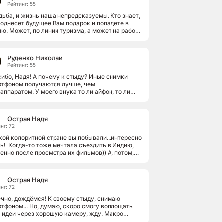
Рейтинг: 55
дьба, и жизнь наша непредсказуемы. Кто знает,
однесет будущее Вам подарок и попадете в
ю. Может, по линии туризма, а может на работу
ете устроиться. Сейчас...
Руденко Николай
Рейтинг: 55
ибо, Надя! А почему к стыду? Иные снимки
ртфоном получаются лучше, чем
аппаратом. У моего внука то ли айфон, то ли
тфон последней модели, так он такие
оснимки...
Острая Надя
нг: 72
кой колоритной стране вы побывали...интересно
ь! Когда-то тоже мечтала съездить в Индию,
енно после просмотра их фильмов)) А, потом,
стило... другая...
Острая Надя
нг: 72
чно, дождёмся! К своему стыду, снимаю
тфоном... Но, думаю, скоро смогу воплощать
 идеи через хорошую камеру, жду. Макро
ка мне нравится, как и цвет люблю...