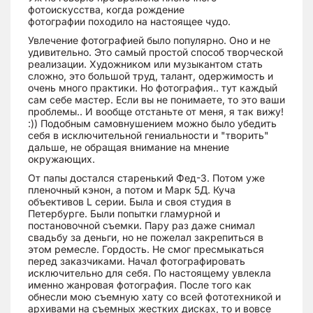
фотоискусства, когда рождение
фотографии походило на настоящее чудо.
Увлечение фотографией было популярно. Оно и не
удивительно. Это самый простой способ творческой
реализации. Художником или музыкантом стать
сложно, это большой труд, талант, одержимость и
очень много практики. Но фотография.. тут каждый
сам себе мастер. Если вы не понимаете, то это ваши
проблемы.. И вообще отстаньте от меня, я так вижу!
:)) Подобным самовнушением можно было убедить
себя в исключительной гениальности и "творить"
дальше, не обращая внимание на мнение
окружающих.
От папы достался старенький Фед-3. Потом уже
пленочный кэнон, а потом и Марк 5Д. Куча
объективов L серии. Была и своя студия в
Петербурге. Были попытки гламурной и
постановочной съемки. Пару раз даже снимал
свадьбу за деньги, но не пожелал закрепиться в
этом ремесле. Гордость. Не смог пресмыкаться
перед заказчиками. Начал фотографировать
исключительно для себя. По настоящему увлекла
именно жанровая фотография. После того как
обнесли мою съемную хату со всей фототехникой и
архивами на съемных жестких дисках, то и вовсе