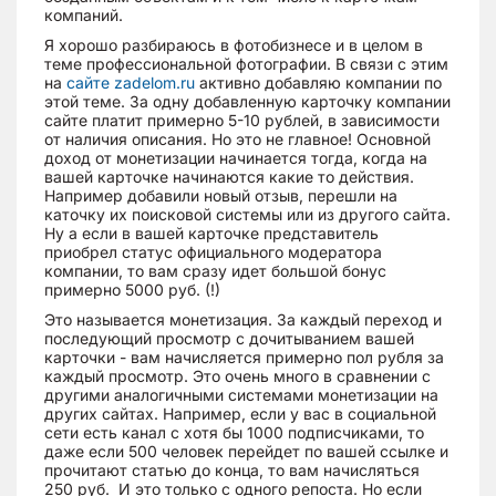
компаний.
Я хорошо разбираюсь в фотобизнесе и в целом в
теме профессиональной фотографии. В связи с этим
на
сайте zadelom.ru
активно добавляю компании по
этой теме. За одну добавленную карточку компании
сайте платит примерно 5-10 рублей, в зависимости
от наличия описания. Но это не главное! Основной
доход от монетизации начинается тогда, когда на
вашей карточке начинаются какие то действия.
Например добавили новый отзыв, перешли на
каточку их поисковой системы или из другого сайта.
Ну а если в вашей карточке представитель
приобрел статус официального модератора
компании, то вам сразу идет большой бонус
примерно 5000 руб. (!)
Это называется монетизация. За каждый переход и
последующий просмотр с дочитыванием вашей
карточки - вам начисляется примерно пол рубля за
каждый просмотр. Это очень много в сравнении с
другими аналогичными системами монетизации на
других сайтах. Например, если у вас в социальной
сети есть канал с хотя бы 1000 подписчиками, то
даже если 500 человек перейдет по вашей ссылке и
прочитают статью до конца, то вам начисляться
250 руб. И это только с одного репоста. Но если