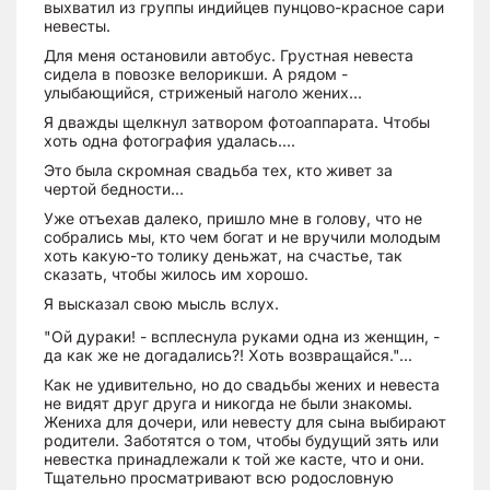
выхватил из группы индийцев пунцово-красное сари
невесты.
Для меня остановили автобус. Грустная невеста
сидела в повозке велорикши. А рядом -
улыбающийся, стриженый наголо жених...
Я дважды щелкнул затвором фотоаппарата. Чтобы
хоть одна фотография удалась....
Это была скромная свадьба тех, кто живет за
чертой бедности...
Уже отъехав далеко, пришло мне в голову, что не
собрались мы, кто чем богат и не вручили молодым
хоть какую-то толику деньжат, на счастье, так
сказать, чтобы жилось им хорошо.
Я высказал свою мысль вслух.
"Ой дураки! - всплеснула руками одна из женщин, -
да как же не догадались?! Хоть возвращайся."...
Как не удивительно, но до свадьбы жених и невеста
не видят друг друга и никогда не были знакомы.
Жениха для дочери, или невесту для сына выбирают
родители. Заботятся о том, чтобы будущий зять или
невестка принадлежали к той же касте, что и они.
Тщательно просматривают всю родословную