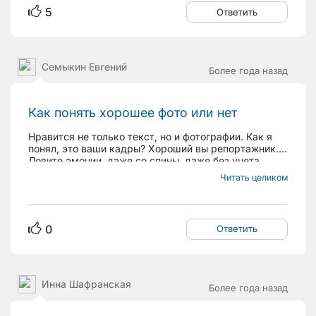
5
Ответить
Семыкин Евгений
Более года назад
Как понять хорошее фото или нет
Нравится не только текст, но и фотографии. Как я
понял, это ваши кадры? Хороший вы репортажник.
Ловите эмоции, даже со спины, даже без учета
головы )) А это мастерство. Однако, это уровень ))
Читать целиком
Да, в нашем мире, каждый хочет самовыразиться.
Фотография - это наверное самый просто способ...
0
Ответить
Инна Шафранская
Более года назад