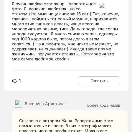
Я очень люблю этот жанр - репортажное
фото. Я, конечно, любитель, но со
стажем ) На мыльницу снимаю 15 лет ) Тут, конечно,
главное - поймать тот самый момент, и приходится
много этих снимков делать, чаще всего на
мероприятиях разных, типа День города, где толпы
народа тусуются.. Я много снимаю зараз, однажды
под 1000 кадров было, потом долго в этом
копаться..) Но я любитель, мне никто не мешает, не
сдерживает, не оценивает ) Иногда такие прямо
жемчужины получается отснять.. Фотография это
мое самое любимое хобби )
1
Ответить
Василиса Аристова
Более года назад
Согласна с автором Женя. Репортажные фото
самые живые из всех. В них фотограф может
показать чего он вообще стоит. Можно все