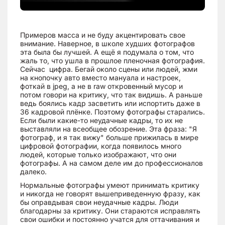
Примеров масса и не буду акцентировать свое
внимание. Наверное, в школе худших фотографов
эта была бы лучшей. А ещё я подумала о том, что
жаль то, что ушла в прошлое пленочная фотография.
Сейчас цифра. Бегай около сцены или людей, жми
на кнопочку авто вместо мануала и настроек,
фоткай в jpeg, а не в raw откровенный мусор и
потом говори на критику, что так видишь. А раньше
ведь боялись кадр засветить или испортить даже в
36 кадровой плёнке. Поэтому фотографы старались.
Если были какие-то неудачные кадры, то их не
выставляли на всеобщее обозрение. Эта фраза: "Я
фотограф, и я так вижу" больше прижилась в мире
цифровой фотографии, когда появилось много
людей, которые только изображают, что они
фотографы. А на самом деле им до профессионалов
далеко.
Нормальные фотографы умеют принимать критику
и никогда не говорят вышеприведенную фразу, как
бы оправдывая свои неудачные кадры. Люди
благодарны за критику. Они стараются исправлять
свои ошибки и постоянно учатся для оттачивания и